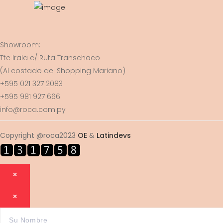
Showroom:
Tte Irala c/ Ruta Transchaco
(Al costado del Shopping Mariano)
+595 021 327 2083
+595 981 927 666
info@roca.com.py
Copyright @roca2023
OE
&
Latindevs
×
×