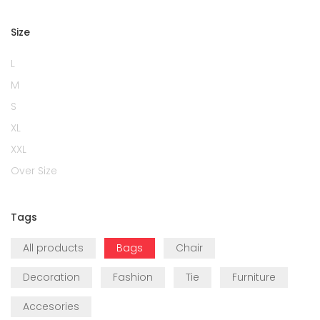
Size
L
M
S
XL
XXL
Over Size
Tags
All products
Bags
Chair
Decoration
Fashion
Tie
Furniture
Accesories