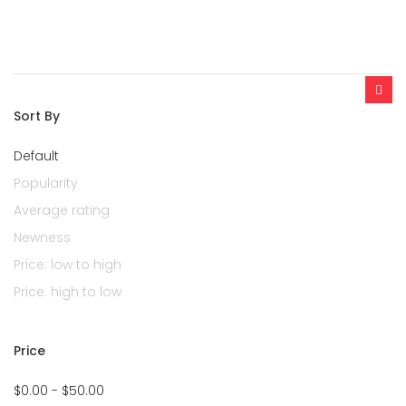
Sort By
Default
Popularity
Average rating
Newness
Price: low to high
Price: high to low
Price
$0.00 - $50.00